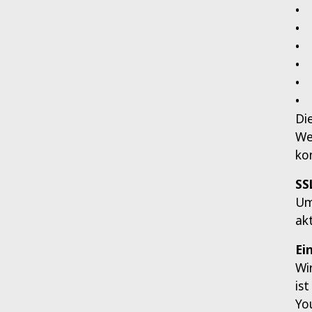
• 
• 
• 
• 
• 
• 
Di
We
ko
SS
Um
ak
Ei
Wi
is
Yo