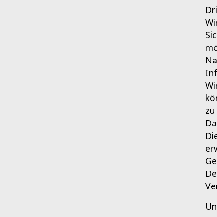
Dr
Wi
Si
mö
Na
In
Wi
kö
zu
Da
Di
er
Ge
De
Ve
Un