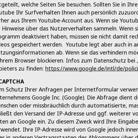
tgeteilt, welche Seiten Sie besuchen. Sollten Sie in I
utube Ihr Surfverhalten Ihnen auch persönlich zuzuord
rher aus Ihrem Youtube-Account aus. Wenn sie Youtube
e Hinweise über das Nutzerverhalten sammeln. Wenn si
ogramm deaktiviert haben, müssen sie nicht damit re
deos gespeichert werden. Youtube legt aber auch in 
tzungsinformationen ab. Wenn sie das verhindern möc
 ihrem Browser blockieren. Infos zum Datenschutz bei 
bieters zu finden:
https://www.google.de/intl/de/polici
CAPTCHA
m Schutz Ihrer Anfragen per Internetformular verwe
ternehmens Google Inc. (Google). Die Abfrage dient d
nschen oder missbräuchlich durch automatisierte, mas
hließt den Versand der IP-Adresse und ggf. weiterer 
ten an Google ein. Zu diesem Zweck wird Ihre Eingabe
rwendet. Ihre IP-Adresse wird von Google jedoch inne
er in anderen Vertragsstaaten des Abkommens über d