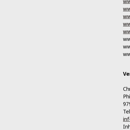
ww
ww
ww
ww
ww
ww
ww
ww
Ve
Ch
Ph
97
Te
in
In