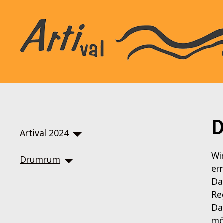
SKIP TO MAIN CONTENT
D
Artival 2024
Wi
Drumrum
er
Da
Re
Da
mö