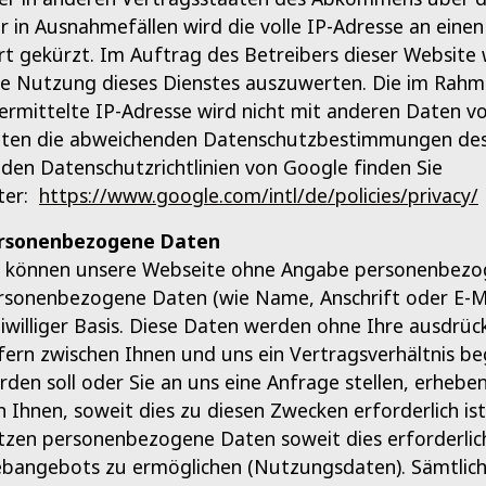
r in Ausnahmefällen wird die volle IP-Adresse an ein
rt gekürzt. Im Auftrag des Betreibers dieser Website
re Nutzung dieses Dienstes auszuwerten. Die im Rah
ermittelte IP-Adresse wird nicht mit anderen Daten 
lten die abweichenden Datenschutzbestimmungen des
 den Datenschutzrichtlinien von Google finden Sie
ter:
https://www.google.com/intl/de/policies/privacy/
rsonenbezogene Daten
e können unsere Webseite ohne Angabe personenbezog
rsonenbezogene Daten (wie Name, Anschrift oder E-Mai
eiwilliger Basis. Diese Daten werden ohne Ihre ausdrü
fern zwischen Ihnen und uns ein Vertragsverhältnis be
rden soll oder Sie an uns eine Anfrage stellen, erh
n Ihnen, soweit dies zu diesen Zwecken erforderlich is
tzen personenbezogene Daten soweit dies erforderlic
bangebots zu ermöglichen (Nutzungsdaten). Sämtlic