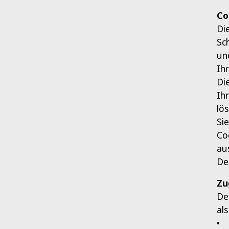
Co
Di
Sc
un
Ih
Di
Ih
lö
Si
Co
au
De
Zu
De
al
• 