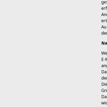
ge
er
An
er
Au
de
Ne
We
E-
an
Da
de
Di
Gru
Da
wi