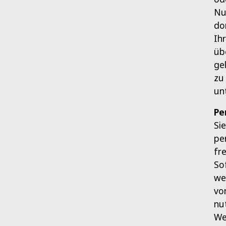
Nu
do
Ih
üb
ge
zu
un
Pe
Si
pe
fr
So
we
vo
nu
We