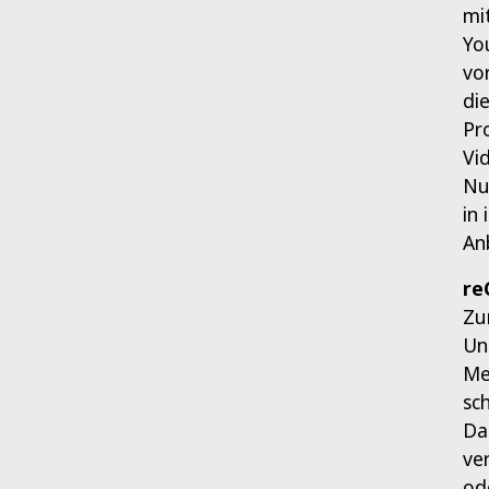
mi
Yo
vo
di
Pr
Vi
Nu
in
An
re
Zu
Un
Me
sc
Da
ve
od