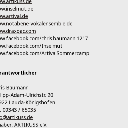
w.artikuss.de
w.inselmut.de
w.artival.de
w.notabene-vokalensemble.de
w.draxpac.com
w.facebook.com/chris.baumann.1217
w.facebook.com/Inselmut
w.facebook.com/ArtivalSommercamp
rantwortlicher
ris Baumann
ilipp-Adam-Ulrichstr. 20
922 Lauda-Königshofen
l. 09343 /
65035
fo@artikuss.de
haber: ARTIKUSS e.V.